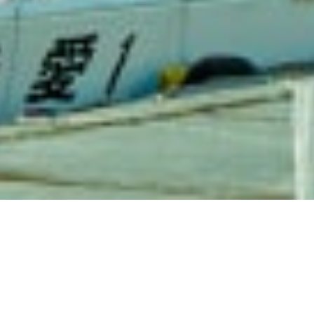
モ
ノ
づ
く
り
産
業
の
未
来
を
共
に
切
り
拓
く
､