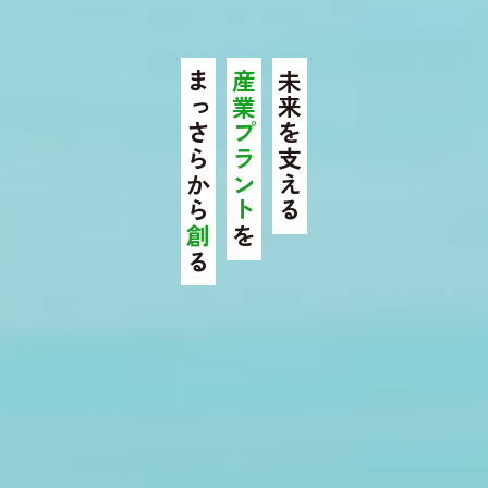
まっさらから
産業プラント
未来を支える
創
を
る